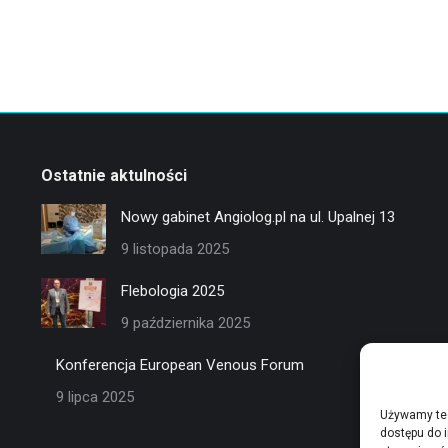
Ostatnie aktulności
Nowy gabinet Angiolog.pl na ul. Upalnej 13
9 listopada 2025
Flebologia 2025
9 października 2025
Konferencja European Venous Forum
9 lipca 2025
Używamy tec
dostępu do 