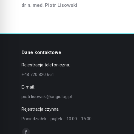
dr n. med. Piotr Lisowski
Dane kontaktowe
Rejestracja telefoniczna:
+48 720 820 661
E-mail:
piotr.lisowski@angiolog.pl
Rejestracja czynna:
Poniedziałek - piątek - 10:00 - 15:00
Znajdź nas na: