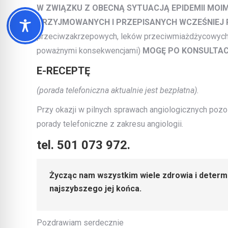
W ZWIĄZKU Z OBECNĄ SYTUACJĄ EPIDEMII MO
PRZYJMOWANYCH I PRZEPISANYCH WCZEŚNIEJ 
przeciwzakrzepowych,
leków przeciwmiażdżycowych,
poważnymi konsekwencjami)
MOGĘ PO KONSULTACJ
E-RECEPTĘ
(porada telefoniczna aktualnie jest bezpłatna).
Przy okazji w pilnych sprawach angiologicznych poz
porady telefoniczne z zakresu angiologii.
tel. 501 073 972.
Życząc nam wszystkim wiele zdrowia i determi
najszybszego jej końca.
Pozdrawiam serdecznie