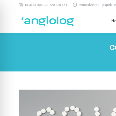
REJESTRACJA: 720 820 661
Poniedziałek - piątek: 10
H
C