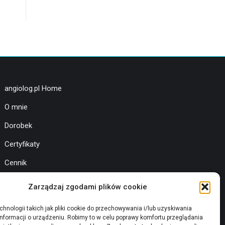
angiolog.pl Home
O mnie
Dorobek
Certyfikaty
Cennik
Choroby żył i tętnic
Zarządzaj zgodami plików cookie
Zabiegi
hnologii takich jak pliki cookie do przechowywania i/lub uzyskiwania
Galeria
informacji o urządzeniu. Robimy to w celu poprawy komfortu przeglądania