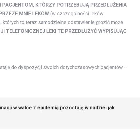
IM PACJENTOM, KTÓRZY POTRZEBUJĄ PRZEDŁUŻENIA
PRZEZE MNIE LEKÓW
(w szczególności leków
 których to teraz samodzielne odstawienie grozić może
I TELEFONICZNEJ LEKI TE PRZEDŁUŻYĆ WYPISUJĄC
ostaję do dyspozycji swoich dotychczasowych pacjentów –
nacji w walce z epidemią pozostaję w nadziei jak