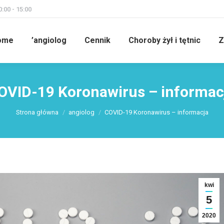
:00 - 15:00
ome
’angiolog
Cennik
Choroby żył i tętnic
Z
OVID-19 Koronawirus – informac
Jesteś tutaj:
Strona główna
angiolog
COVID-19 Koronawirus – informacja
kwi
5
2020