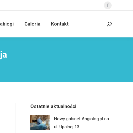
Facebook
page
abiegi
Galeria
Kontakt
opens
Szukaj:
in
new
window
ja
Ostatnie aktualności
Nowy gabinet Angiolog.pl na
ul. Upalnej 13